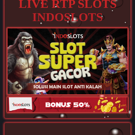
LIVE RTP SLOTS
INDOSLOTS